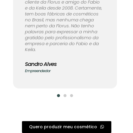
cliente da Florus e amigo do Fabio
e da Keila desde 2008. Certamente,
tem boas fábricas de cosméticos
no Brasil, mas nenhuma chega
nem perto da Florus. Não tenho
palavras para expressar a minha
gratidão pelo profissionalismo da
empresa e parceria do Fabio e da
Keila.
Sandro Alves
Empreendedor
Quero produzir meu cosmético